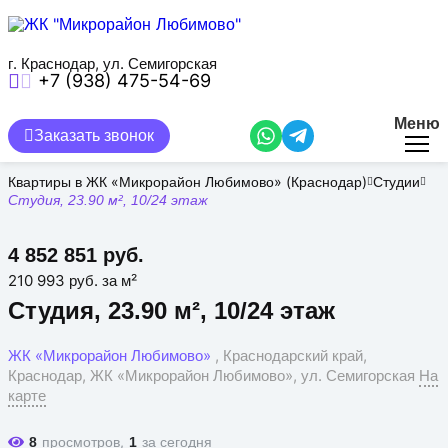
Перейти
к
основному
содержанию
г. Краснодар, ул. Семигорская
+7 (938) 475-54-69
Меню
Заказать звонок
Квартиры в ЖК «Микрорайон Любимово» (Краснодар)
Студии
Студия, 23.90 м², 10/24 этаж
4 852 851 руб.
210 993 руб. за м²
Студия, 23.90 м², 10/24 этаж
ЖК «Микрорайон Любимово»
, Краснодарский край,
Краснодар, ЖК «Микрорайон Любимово», ул. Семигорская
На
карте
просмотров,
за сегодня
8
1