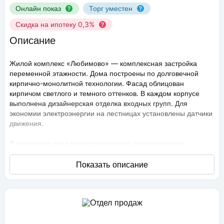
Онлайн показ
Торг уместен
Скидка на ипотеку 0,3%
Описание
Жилой комплекс «Любимово» — комплексная застройка
переменной этажности. Дома построены по долговечной
кирпично-монолитной технологии. Фасад облицован
кирпичом светлого и темного оттенков. В каждом корпусе
выполнена дизайнерская отделка входных групп. Для
экономии электроэнергии на лестницах установлены датчики
движения.
В комплексе предложено множество планировочных
решений: в наличии квартиры, как классического типа, так и
европланировки. Они сдаются с подчистовой отделкой,
высота потолков составляет 2,75 метра. В квартирах
спроектированы стандартные, увеличенные и панорамные
окна.
Территория проекта «Любимово» охраняемая, на ней
ведется видеонаблюдение, в квартирах установлены