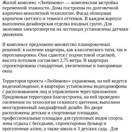
Жилой комплекс «Любимово» — комплексная застройка
переменной этажности. Дома построены по долговечной
кирпично-монолитной технологии. Фасад облицован
кирпичом светлого и темного оттенков. В каждом корпусе
выполнена дизайнерская отделка входных групп. Для
экономии электроэнергии на лестницах установлены датчики
движения.
В комплексе предложено множество планировочных
решений: в наличии квартиры, как классического типа, так и
европланировки. Они сдаются с подчистовой отделкой,
высота потолков составляет 2,75 метра. В квартирах
спроектированы стандартные, увеличенные и панорамные
окна.
Территория проекта «Любимово» охраняемая, на ней ведется
видеонаблюдение, в квартирах установлены видеодомофоны
с распознаванием лиц и управлением через приложение.
Придомовая территория благоустроена, на ней проведено
озеленение по технологии сезонного цветения, выполнен
многоуровневый ландшафтный дизайн. Во дворе
расположены детские и спортивные площадки,
профессиональные площадки для групповых видов спорта,
зоны отдыха с беседками, спроектирован бульвар и
прогулочные аллеи, а также школа и 3 детских сада. Для