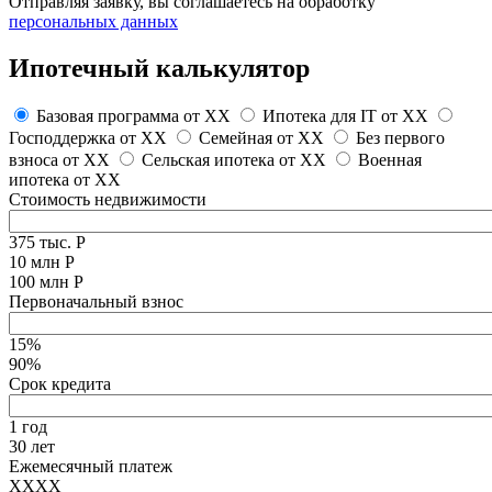
Отправляя заявку, вы соглашаетесь на обработку
персональных данных
Ипотечный калькулятор
Базовая программа от
XX
Ипотека для IT от
XX
Господдержка от
XX
Семейная от
XX
Без первого
взноса от
XX
Сельская ипотека от
XX
Военная
ипотека от
XX
Стоимость недвижимости
375 тыс. Р
10 млн Р
100 млн Р
Первоначальный взнос
15%
90%
Срок кредита
1 год
30 лет
Ежемесячный платеж
XXXX