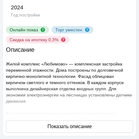
2024
Год постройки
Онлайн показ
Торг уместен
Скидка на ипотеку 0,3%
Описание
Жилой комплекс «Любимово» — комплексная застройка
переменной этажности. Дома построены по долговечной
кирпично-монолитной технологии. Фасад облицован
кирпичом светлого и темного оттенков. В каждом корпусе
выполнена дизайнерская отделка входных групп. Для
экономии электроэнергии на лестницах установлены датчики
движения.
В комплексе предложено множество планировочных
решений: в наличии квартиры, как классического типа, так и
европланировки. Они сдаются с подчистовой отделкой,
высота потолков составляет 2,75 метра. В квартирах
спроектированы стандартные, увеличенные и панорамные