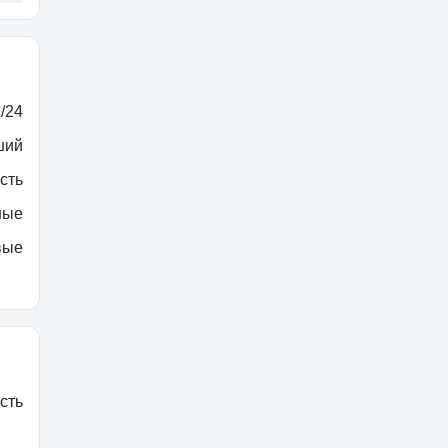
/24
ший
сть
ные
вые
сть