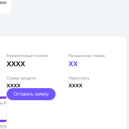
ано
Ежемесячный платеж
Процентная ставка
XXXX
XX
Сумма кредита
Переплата
XXXX
XXXX
Оставить заявку
лн Р
90%