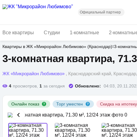
Перейти
к
основному
Официальный партнер
содержанию
Все квартиры
Студии
1-комнатные
2-комнатны
Квартиры в ЖК «Микрорайон Любимово» (Краснодар)
3-комнатн
3-комнатная квартира, 71.3
ЖК «Микрорайон Любимово»
, Краснодарский край, Краснода
4
просмотров,
1
за сегодня
Обновлено:
04:03, 20.11.202
Онлайн показ
Торг уместен
Скидка на ипотек