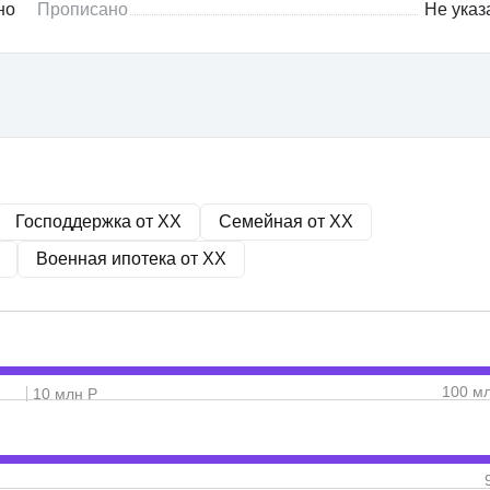
но
Прописано
Не указ
Господдержка от
XX
Семейная от
XX
Военная ипотека от
XX
100 м
10 млн Р