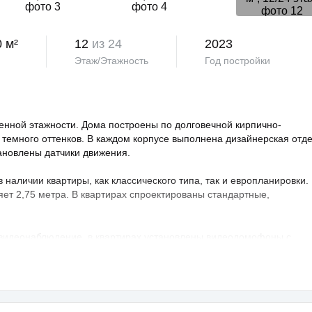
0 м²
12
из 24
2023
Этаж/Этажность
Год постройки
нной этажности. Дома построены по долговечной кирпично-
 темного оттенков. В каждом корпусе выполнена дизайнерская отд
тановлены датчики движения.
аличии квартиры, как классического типа, так и европланировки.
яет 2,75 метра. В квартирах спроектированы стандартные,
 видеонаблюдение, в квартирах установлены видеодомофоны с
овая территория благоустроена, на ней проведено озеленение по
ндшафтный дизайн. Во дворе расположены детские и спортивные
порта, зоны отдыха с беседками, спроектирован бульвар и
владельцев предусмотрен крытый и гостевой паркинг.