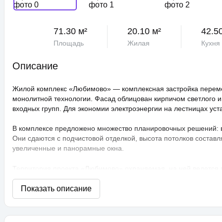
71.30 м²
20.10 м²
42.5
Площадь
Жилая
Кухня
Описание
Жилой комплекс «Любимово» — комплексная застройка переме
монолитной технологии. Фасад облицован кирпичом светлого и
входных групп. Для экономии электроэнергии на лестницах ус
В комплексе предложено множество планировочных решений: в н
Они сдаются с подчистовой отделкой, высота потолков составл
увеличенные и панорамные окна.
Территория проекта «Любимово» охраняемая, на ней ведется
распознаванием лиц и управлением через приложение. Придом
технологии сезонного цветения, выполнен многоуровневый ла
площадки, профессиональные площадки для групповых видов с
прогулочные аллеи, а также школа и 3 детских сада. Для авто