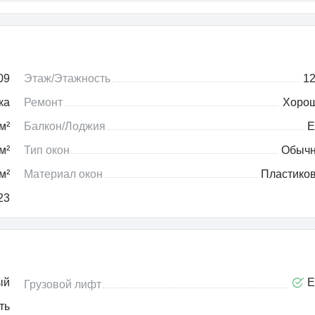
09
Этаж/Этажность
12
ка
Ремонт
Хоро
м²
Балкон/Лоджия
Е
м²
Тип окон
Обыч
м²
Материал окон
Пластико
23
ый
Е
Грузовой лифт
ть