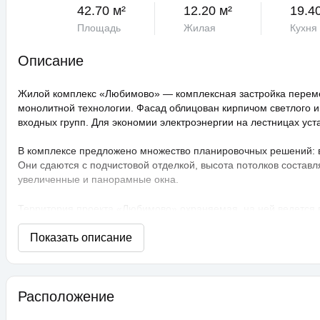
42.70 м²
12.20 м²
19.4
Площадь
Жилая
Кухня
Описание
Жилой комплекс «Любимово» — комплексная застройка переме
монолитной технологии. Фасад облицован кирпичом светлого и
входных групп. Для экономии электроэнергии на лестницах ус
В комплексе предложено множество планировочных решений: в н
Они сдаются с подчистовой отделкой, высота потолков составл
увеличенные и панорамные окна.
Территория проекта «Любимово» охраняемая, на ней ведется
распознаванием лиц и управлением через приложение. Придом
технологии сезонного цветения, выполнен многоуровневый ла
площадки, профессиональные площадки для групповых видов с
прогулочные аллеи, а также школа и 3 детских сада. Для авто
ЖК «Любимово» находится в районе «Губернский». Внешняя инф
Расположение
магазины, поликлиника, салоны красоты. До центра Краснодар