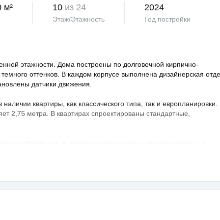
0 м²
10
из 24
2024
Этаж/Этажность
Год постройки
нной этажности. Дома построены по долговечной кирпично-
 темного оттенков. В каждом корпусе выполнена дизайнерская отд
тановлены датчики движения.
аличии квартиры, как классического типа, так и европланировки.
яет 2,75 метра. В квартирах спроектированы стандартные,
 видеонаблюдение, в квартирах установлены видеодомофоны с
овая территория благоустроена, на ней проведено озеленение по
ндшафтный дизайн. Во дворе расположены детские и спортивные
порта, зоны отдыха с беседками, спроектирован бульвар и
владельцев предусмотрен крытый и гостевой паркинг.
раструктура развита, в пешей доступности: школа, детский сад,
а — 25 минут транспортом.