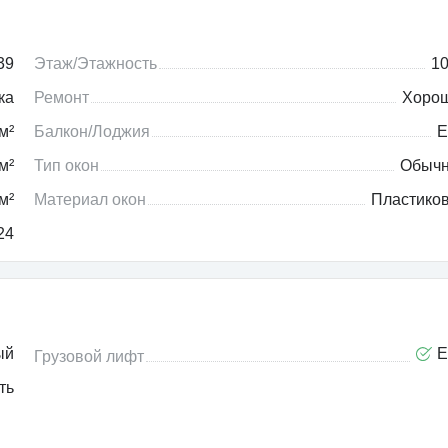
39
Этаж/Этажность
10
ка
Ремонт
Хоро
м²
Балкон/Лоджия
Е
м²
Тип окон
Обыч
м²
Материал окон
Пластико
24
ый
Е
Грузовой лифт
ть