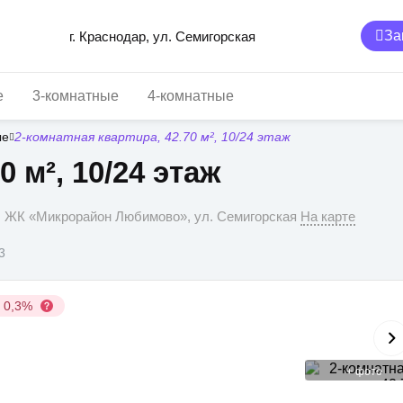
За
г. Краснодар, ул. Семигорская
е
3-комнатные
4-комнатные
ые
2-комнатная квартира, 42.70 м², 10/24 этаж
0 м², 10/24 этаж
р, ЖК «Микрорайон Любимово», ул. Семигорская
На карте
3
у 0,3%
+
фото