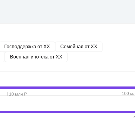
Господдержка от
XX
Семейная от
XX
Военная ипотека от
XX
100 м
10 млн Р