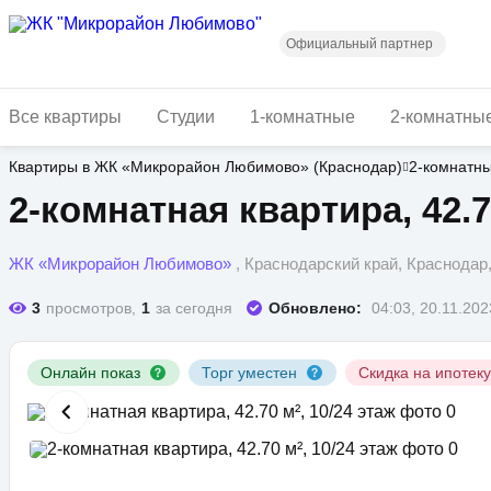
Перейти
к
основному
Официальный партнер
содержанию
Все квартиры
Студии
1-комнатные
2-комнатны
Квартиры в ЖК «Микрорайон Любимово» (Краснодар)
2-комнатн
2-комнатная квартира, 42.7
ЖК «Микрорайон Любимово»
, Краснодарский край, Краснода
3
просмотров,
1
за сегодня
Обновлено:
04:03, 20.11.202
Онлайн показ
Торг уместен
Скидка на ипотек