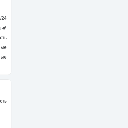
/24
ший
сть
ные
вые
сть