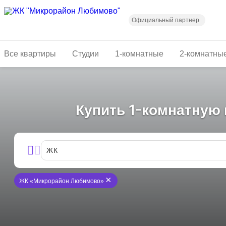
Перейти
к
основному
Официальный партнер
содержанию
Все квартиры
Студии
1-комнатные
2-комнатны
Купить 1-комнатную
ЖК
×
ЖК «Микрорайон Любимово»