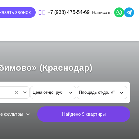
казать звонок
+7 (938) 475-54-69
Написать:
бимово» (Краснодар)
а
Цена от-до, руб.
Площадь от-до, м²
е фильтры
Найдено
9
квартиры