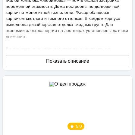
Жилой комплекс «Любимово» — комплексная застройка
переменной этажности. Дома построены по долговечной
кирпично-монолитной технологии. Фасад облицован
кирпичом светлого и темного оттенков. В каждом корпусе
выполнена дизайнерская отделка входных групп. Для
экономии электроэнергии на лестницах установлены датчики
движения.
В комплексе предложено множество планировочных
решений: в наличии квартиры, как классического типа, так и
европланировки. Они сдаются с подчистовой отделкой,
высота потолков составляет 2,75 метра. В квартирах
спроектированы стандартные, увеличенные и панорамные
окна.
Территория проекта «Любимово» охраняемая, на ней
ведется видеонаблюдение, в квартирах установлены
видеодомофоны с распознаванием лиц и управлением через
приложение. Придомовая территория благоустроена, на ней
проведено озеленение по технологии сезонного цветения,
выполнен многоуровневый ландшафтный дизайн. Во дворе
5.0
расположены детские и спортивные площадки,
профессиональные площадки для групповых видов спорта,