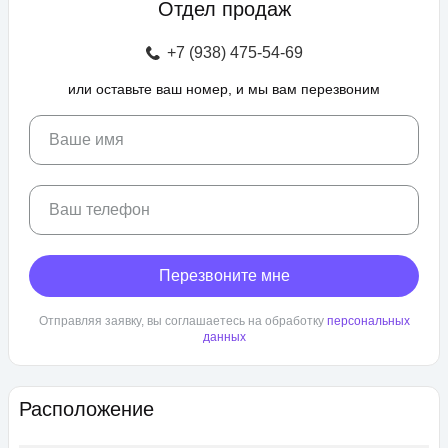
Отдел продаж
зоны отдыха с беседками, спроектирован бульвар и
прогулочные аллеи, а также школа и 3 детских сада. Для
+7 (938) 475-54-69
автовладельцев предусмотрен крытый и гостевой паркинг.
или оставьте ваш номер, и мы вам перезвоним
ЖК «Любимово» находится в районе «Губернский». Внешняя
инфраструктура развита, в пешей доступности: школа,
детский сад, магазины, поликлиника, салоны красоты. До
Ваше имя
центра Краснодара — 25 минут транспортом.
Ваш телефон
Перезвоните мне
Отправляя заявку, вы соглашаетесь на обработку
персональных
данных
Расположение