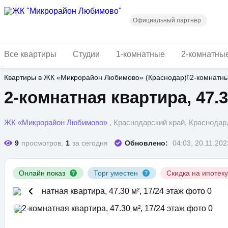
Перейти
к
основному
Официальный партнер
содержанию
Все квартиры
Студии
1-комнатные
2-комнатны
Квартиры в ЖК «Микрорайон Любимово» (Краснодар)
2-комнатн
2-комнатная квартира, 47.3
ЖК «Микрорайон Любимово»
, Краснодарский край, Краснода
9
просмотров,
1
за сегодня
Обновлено:
04:03, 20.11.202
Онлайн показ
Торг уместен
Скидка на ипотек