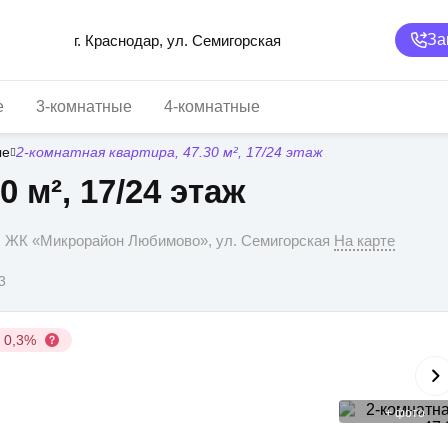
За
г. Краснодар, ул. Семигорская
е
3-комнатные
4-комнатные
ые
2-комнатная квартира, 47.30 м², 17/24 этаж
0 м², 17/24 этаж
р, ЖК «Микрорайон Любимово», ул. Семигорская
На карте
3
у 0,3%
+
фото