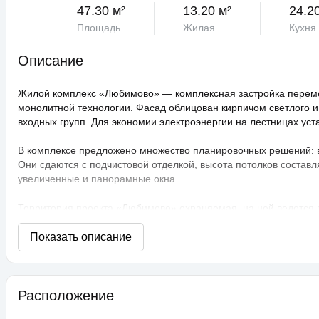
47.30 м²
13.20 м²
24.2
Площадь
Жилая
Кухня
Описание
Жилой комплекс «Любимово» — комплексная застройка переме
монолитной технологии. Фасад облицован кирпичом светлого и
входных групп. Для экономии электроэнергии на лестницах ус
В комплексе предложено множество планировочных решений: в н
Они сдаются с подчистовой отделкой, высота потолков составл
увеличенные и панорамные окна.
Территория проекта «Любимово» охраняемая, на ней ведется
распознаванием лиц и управлением через приложение. Придом
технологии сезонного цветения, выполнен многоуровневый ла
площадки, профессиональные площадки для групповых видов с
прогулочные аллеи, а также школа и 3 детских сада. Для авто
ЖК «Любимово» находится в районе «Губернский». Внешняя инф
Расположение
магазины, поликлиника, салоны красоты. До центра Краснодар