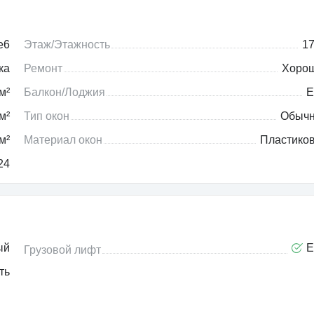
e6
Этаж/Этажность
17
ка
Ремонт
Хоро
м²
Балкон/Лоджия
Е
м²
Тип окон
Обыч
м²
Материал окон
Пластико
24
ый
Е
Грузовой лифт
ть