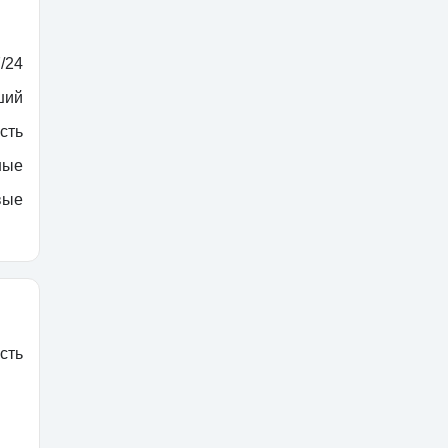
/24
ший
сть
ные
вые
сть