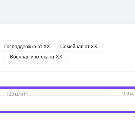
Господдержка от
XX
Семейная от
XX
Военная ипотека от
XX
100 м
10 млн Р