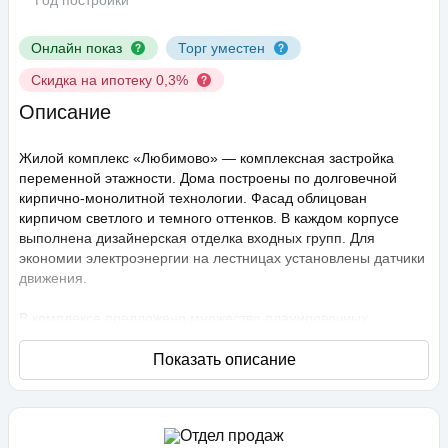
Год постройки
Онлайн показ
Торг уместен
Скидка на ипотеку 0,3%
Описание
Жилой комплекс «Любимово» — комплексная застройка
переменной этажности. Дома построены по долговечной
кирпично-монолитной технологии. Фасад облицован
кирпичом светлого и темного оттенков. В каждом корпусе
выполнена дизайнерская отделка входных групп. Для
экономии электроэнергии на лестницах установлены датчики
движения.
В комплексе предложено множество планировочных
решений: в наличии квартиры, как классического типа, так и
европланировки. Они сдаются с подчистовой отделкой,
высота потолков составляет 2,75 метра. В квартирах
спроектированы стандартные, увеличенные и панорамные
окна.