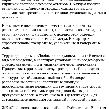
кирпичом светлого и темного оттенков. В каждом корпусе
выполнена дизайнерская отделка входных групп. Для
экономии электроэнергии на лестницах установлены датчики
движения.
В комплексе предложено множество планировочных
решений: в наличии квартиры, как классического типа, так и
европланировки. Они сдаются с подчистовой отделкой,
высота потолков составляет 2,75 метра. В квартирах
спроектированы стандартные, увеличенные и панорамные
окна.
Территория проекта «Любимово» охраняемая, на ней ведется
видеонаблюдение, в квартирах установлены видеодомофоны
с распознаванием лиц и управлением через приложение.
Придомовая территория благоустроена, на ней проведено
озеленение по технологии сезонного цветения, выполнен
многоуровневый ландшафтный дизайн. Во дворе
расположены детские и спортивные площадки,
профессиональные площадки для групповых видов спорта,
зоны отдыха с беседками, спроектирован бульвар и
прогулочные аллеи, а также школа и 3 детских сада. Для
автовладельцев предусмотрен крытый и гостевой паркинг.
ЖК «Любимово» находится в районе «Губернский». Внешняя