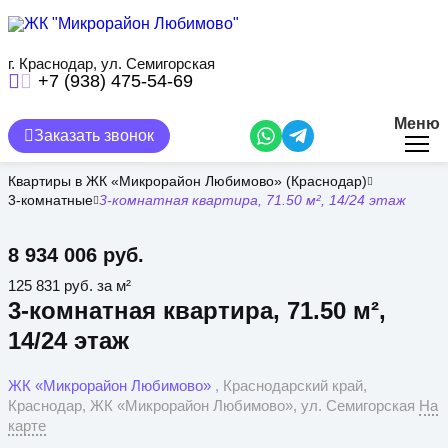
Перейти
к
основному
содержанию
г. Краснодар, ул. Семигорская
+7 (938) 475-54-69
Меню
Заказать звонок
Квартиры в ЖК «Микрорайон Любимово» (Краснодар)
3-комнатные
3-комнатная квартира, 71.50 м², 14/24 этаж
8 934 006 руб.
125 831 руб. за м²
3-комнатная квартира, 71.50 м²,
14/24 этаж
ЖК «Микрорайон Любимово»
, Краснодарский край,
Краснодар, ЖК «Микрорайон Любимово», ул. Семигорская
На
карте