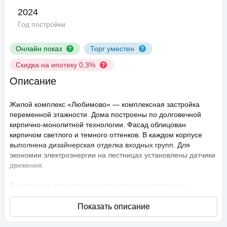
2024
Год постройки
Онлайн показ
Торг уместен
Скидка на ипотеку 0,3%
Описание
Жилой комплекс «Любимово» — комплексная застройка
переменной этажности. Дома построены по долговечной
кирпично-монолитной технологии. Фасад облицован
кирпичом светлого и темного оттенков. В каждом корпусе
выполнена дизайнерская отделка входных групп. Для
экономии электроэнергии на лестницах установлены датчики
движения.
В комплексе предложено множество планировочных
решений: в наличии квартиры, как классического типа, так и
европланировки. Они сдаются с подчистовой отделкой,
высота потолков составляет 2,75 метра. В квартирах
спроектированы стандартные, увеличенные и панорамные