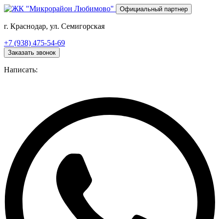
Перейти
Официальный партнер
к
основному
г. Краснодар, ул. Семигорская
содержанию
+7 (938) 475-54-69
Заказать звонок
Написать: